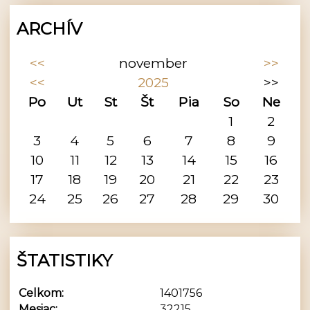
ARCHÍV
<<
november
>>
<<
2025
>>
Po
Ut
St
Št
Pia
So
Ne
1
2
3
4
5
6
7
8
9
10
11
12
13
14
15
16
17
18
19
20
21
22
23
24
25
26
27
28
29
30
ŠTATISTIKY
Celkom:
1401756
Mesiac:
32215