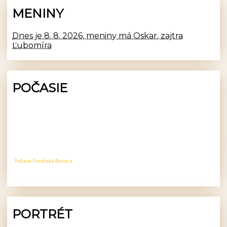
MENINY
Dnes je 8. 8. 2026, meniny má Oskar, zajtra
Ľubomíra
POČASIE
Počasie Považská Bystrica
PORTRÉT