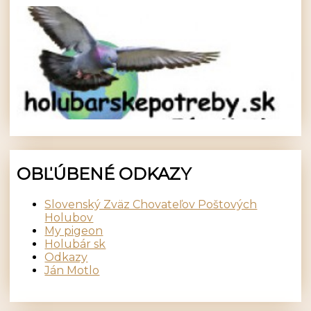
OBĽÚBENÉ ODKAZY
Slovenský Zväz Chovateľov Poštových
Holubov
My pigeon
Holubár sk
Odkazy
Ján Motlo