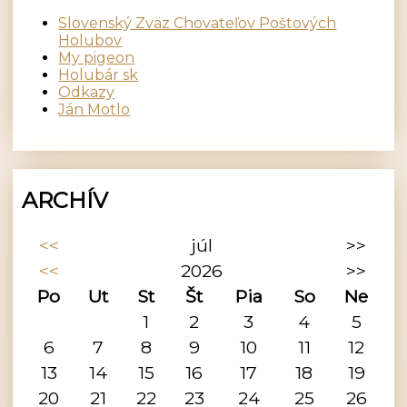
Slovenský Zväz Chovateľov Poštových
Holubov
My pigeon
Holubár sk
Odkazy
Ján Motlo
ARCHÍV
<<
júl
>>
<<
2026
>>
Po
Ut
St
Št
Pia
So
Ne
1
2
3
4
5
6
7
8
9
10
11
12
13
14
15
16
17
18
19
20
21
22
23
24
25
26