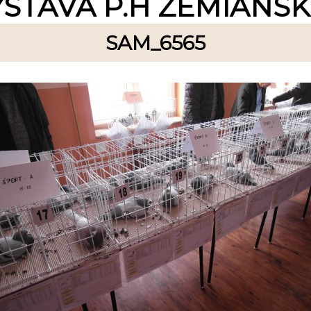
ÝSTAVA P.H ZEMIANS
SAM_6565