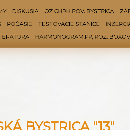
MY
DISKUSIA
OZ CHPH POV. BYSTRICA
ZÁP
6
POČASIE
TESTOVACIE STANICE
INZERCI
ITERATÚRA
HARMONOGRAM,PP, ROZ. BOXOV 
Á BYSTRICA "13"