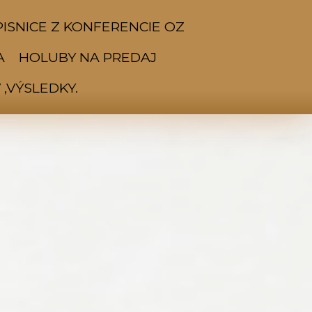
ISNICE Z KONFERENCIE OZ
A
HOLUBY NA PREDAJ
,VÝSLEDKY.