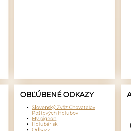
OBĽÚBENÉ ODKAZY
Slovenský Zväz Chovateľov
Poštových Holubov
My pigeon
Holubár sk
Odkazy