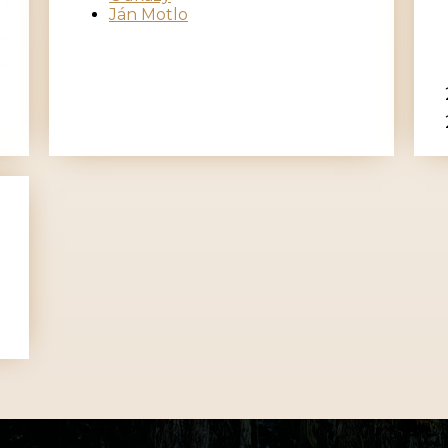
Ján Motlo