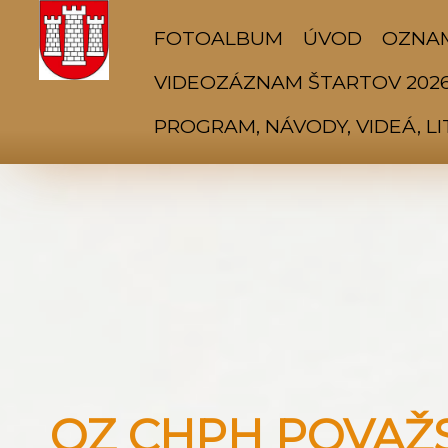
FOTOALBUM
ÚVOD
OZNA
VIDEOZÁZNAM ŠTARTOV 202
PROGRAM, NÁVODY, VIDEÁ, L
OZ CHPH POVAŽSK