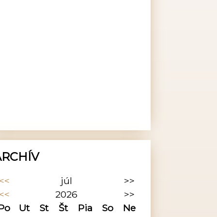
ARCHÍV
<<
júl
>>
<<
2026
>>
Po
Ut
St
Št
Pia
So
Ne