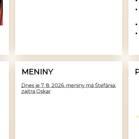
MENINY
Dnes je 7. 8. 2026, meniny má Štefánia,
zajtra Oskar
P