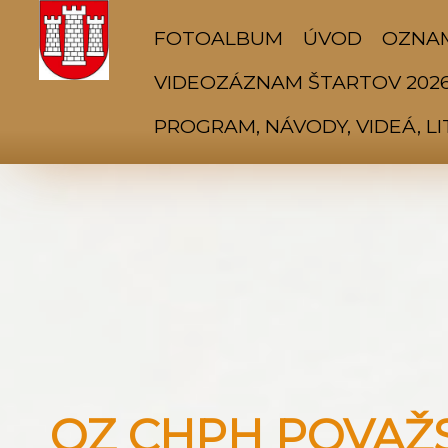
FOTOALBUM
ÚVOD
OZNA
VIDEOZÁZNAM ŠTARTOV 202
PROGRAM, NÁVODY, VIDEÁ, L
OZ CHPH POVAŽSK