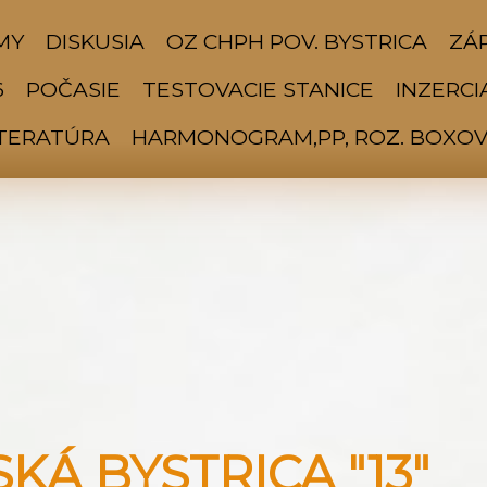
MY
DISKUSIA
OZ CHPH POV. BYSTRICA
ZÁP
6
POČASIE
TESTOVACIE STANICE
INZERCI
ITERATÚRA
HARMONOGRAM,PP, ROZ. BOXOV 
Á BYSTRICA "13"