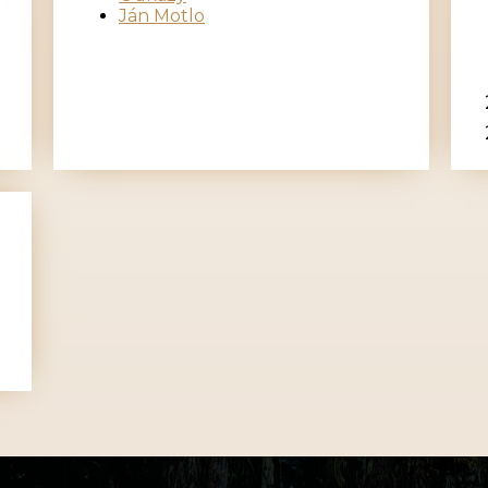
Ján Motlo