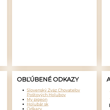
OBĽÚBENÉ ODKAZY
Slovenský Zväz Chovateľov
Poštových Holubov
My pigeon
Holubár sk
Odkazy