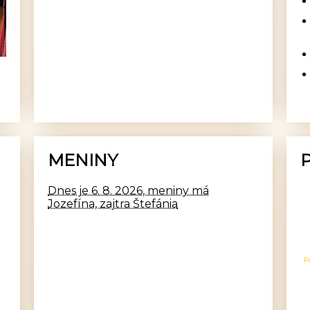
MENINY
Dnes je 6. 8. 2026, meniny má
Jozefína, zajtra Štefánia
P