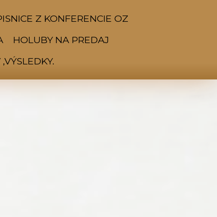
ISNICE Z KONFERENCIE OZ
A
HOLUBY NA PREDAJ
,VÝSLEDKY.