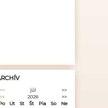
ARCHÍV
<<
júl
>>
<<
2026
>>
Po
Ut
St
Št
Pia
So
Ne