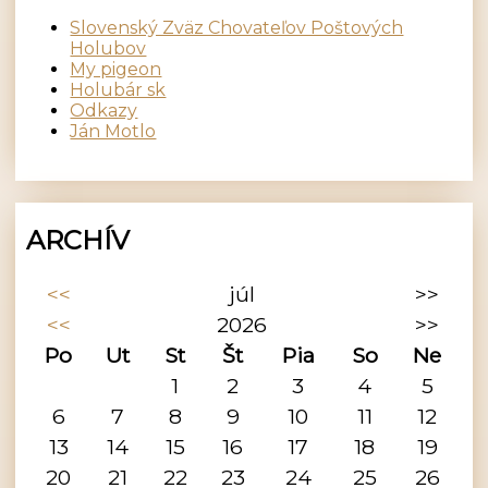
Slovenský Zväz Chovateľov Poštových
Holubov
My pigeon
Holubár sk
Odkazy
Ján Motlo
ARCHÍV
<<
júl
>>
<<
2026
>>
Po
Ut
St
Št
Pia
So
Ne
1
2
3
4
5
6
7
8
9
10
11
12
13
14
15
16
17
18
19
20
21
22
23
24
25
26