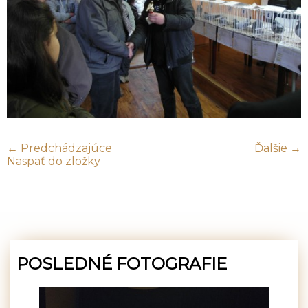
← Predchádzajúce
Ďalšie →
Naspäť do zložky
POSLEDNÉ FOTOGRAFIE