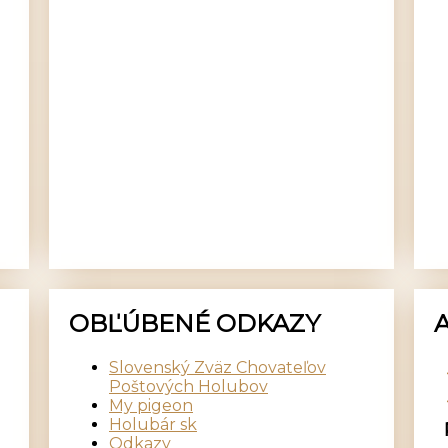
OBĽÚBENÉ ODKAZY
Slovenský Zväz Chovateľov
Poštových Holubov
My pigeon
Holubár sk
Odkazy