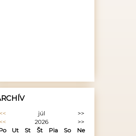
ARCHÍV
<<
júl
>>
<<
2026
>>
Po
Ut
St
Št
Pia
So
Ne