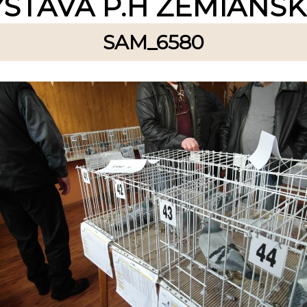
ÝSTAVA P.H ZEMIANS
SAM_6580