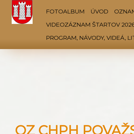
FOTOALBUM
ÚVOD
OZNA
VIDEOZÁZNAM ŠTARTOV 202
PROGRAM, NÁVODY, VIDEÁ, L
OZ CHPH POVAŽSK