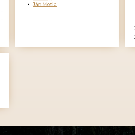
Ján Motlo