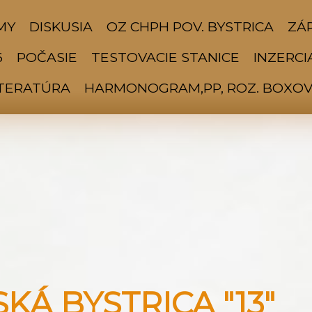
MY
DISKUSIA
OZ CHPH POV. BYSTRICA
ZÁP
6
POČASIE
TESTOVACIE STANICE
INZERCI
ITERATÚRA
HARMONOGRAM,PP, ROZ. BOXOV 
Á BYSTRICA "13"