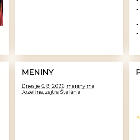
MENINY
Dnes je 6. 8. 2026, meniny má
Jozefína, zajtra Štefánia
P