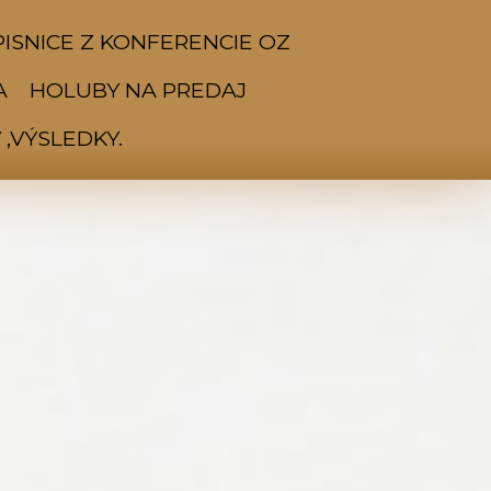
ISNICE Z KONFERENCIE OZ
A
HOLUBY NA PREDAJ
,VÝSLEDKY.