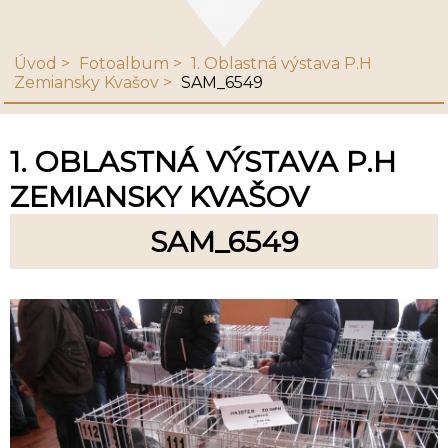
Úvod
Fotoalbum
1. Oblastná výstava P.H
Zemiansky Kvašov
SAM_6549
1. OBLASTNÁ VÝSTAVA P.H
ZEMIANSKY KVAŠOV
SAM_6549