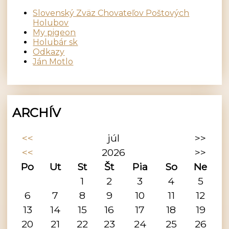
Slovenský Zväz Chovateľov Poštových
Holubov
My pigeon
Holubár sk
Odkazy
Ján Motlo
ARCHÍV
<<
júl
>>
<<
2026
>>
Po
Ut
St
Št
Pia
So
Ne
1
2
3
4
5
6
7
8
9
10
11
12
13
14
15
16
17
18
19
20
21
22
23
24
25
26