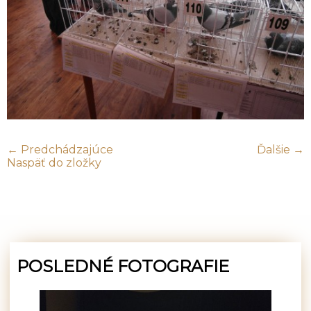
← Predchádzajúce
Ďalšie →
Naspäť do zložky
POSLEDNÉ FOTOGRAFIE