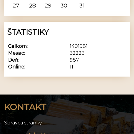
27
28
29
30
31
ŠTATISTIKY
Celkom:
1401981
Mesiac:
32223
Deň:
987
Online:
11
KONTAKT
Správca stránky