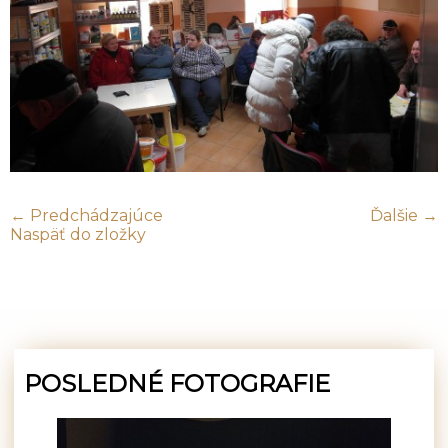
← Predchádzajúce
Ďalšie →
Naspäť do zložky
POSLEDNÉ FOTOGRAFIE