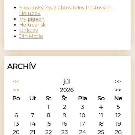
Slovenský Zväz Chovateľov Poštových
Holubov
My pigeon
Holubár sk
Odkazy
Ján Motlo
ARCHÍV
<<
júl
>>
<<
2026
>>
Po
Ut
St
Št
Pia
So
Ne
1
2
3
4
5
6
7
8
9
10
11
12
13
14
15
16
17
18
19
20
21
22
23
24
25
26