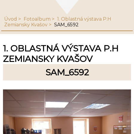
Úvod
Fotoalbum
1. Oblastná výstava P.H
Zemiansky Kvašov
SAM_6592
1. OBLASTNÁ VÝSTAVA P.H
ZEMIANSKY KVAŠOV
SAM_6592