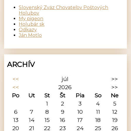
Slovenský Zväz Chovateľov Poštových
Holubov
My pigeon
Holubár sk
Odkazy
Ján Motlo
ARCHÍV
<<
júl
>>
<<
2026
>>
Po
Ut
St
Št
Pia
So
Ne
1
2
3
4
5
6
7
8
9
10
11
12
13
14
15
16
17
18
19
20
21
22
23
24
25
26