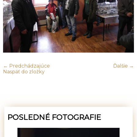
← Predchádzajúce
Ďalšie →
Naspäť do zložky
POSLEDNÉ FOTOGRAFIE