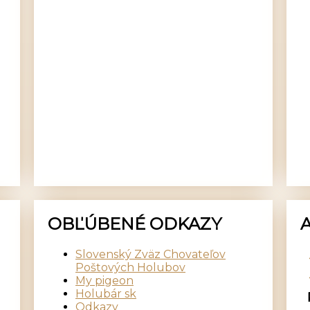
OBĽÚBENÉ ODKAZY
Slovenský Zväz Chovateľov
Poštových Holubov
My pigeon
Holubár sk
Odkazy