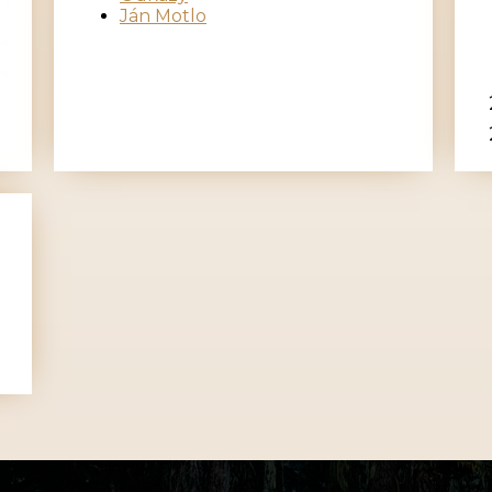
Ján Motlo