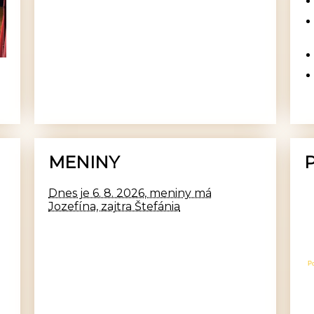
MENINY
Dnes je 6. 8. 2026, meniny má
Jozefína, zajtra Štefánia
P