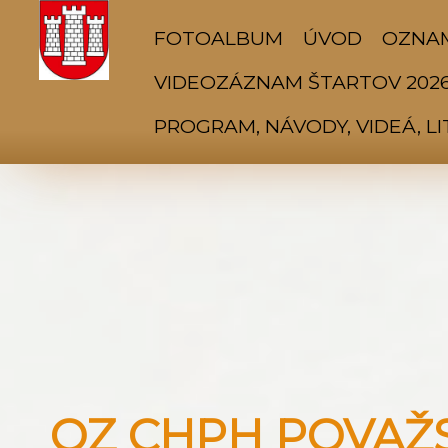
FOTOALBUM
ÚVOD
OZNA
VIDEOZÁZNAM ŠTARTOV 202
PROGRAM, NÁVODY, VIDEÁ, L
OZ CHPH POVAŽSK