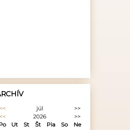
ARCHÍV
<<
júl
>>
<<
2026
>>
Po
Ut
St
Št
Pia
So
Ne