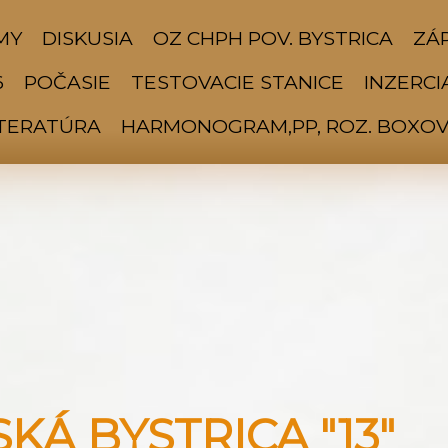
MY
DISKUSIA
OZ CHPH POV. BYSTRICA
ZÁP
6
POČASIE
TESTOVACIE STANICE
INZERCI
ITERATÚRA
HARMONOGRAM,PP, ROZ. BOXOV 
Á BYSTRICA "13"