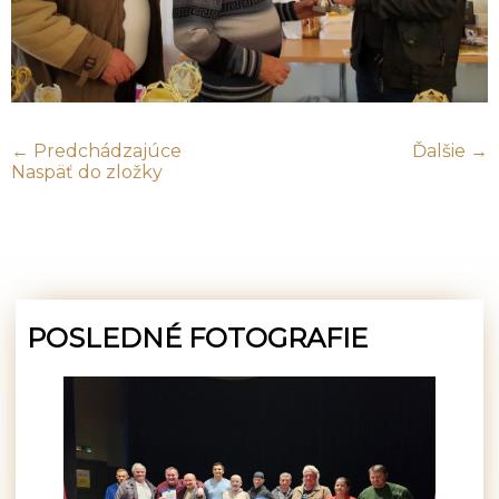
← Predchádzajúce
Ďalšie →
Naspäť do zložky
POSLEDNÉ FOTOGRAFIE