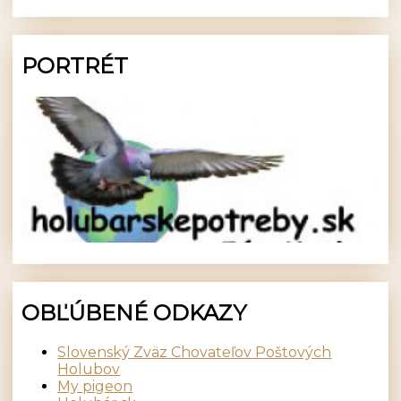
PORTRÉT
OBĽÚBENÉ ODKAZY
Slovenský Zväz Chovateľov Poštových
Holubov
My pigeon