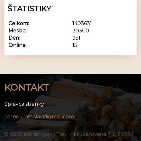
ŠTATISTIKY
Celkom:
1403631
Mesiac:
30300
Deň:
951
Online:
15
KONTAKT
Správca stránky
cernek.rastislav@gmail.com
© 2026 eStránky.sk
|
Tisk
|
Aktualizované 7. 6. 2026
|