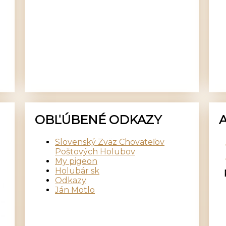
OBĽÚBENÉ ODKAZY
Slovenský Zväz Chovateľov
Poštových Holubov
My pigeon
Holubár sk
Odkazy
Ján Motlo