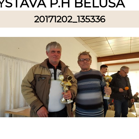
ÝSTAVA P.H BELUŠA
20171202_135336