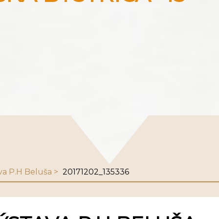
va P.H Beluša
20171202_135336