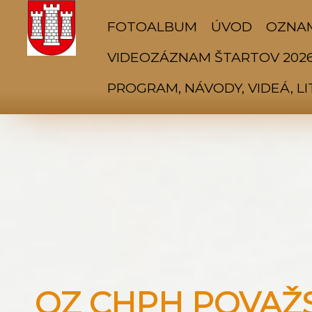
FOTOALBUM
ÚVOD
OZNA
VIDEOZÁZNAM ŠTARTOV 202
PROGRAM, NÁVODY, VIDEÁ, L
OZ CHPH POVAŽSK