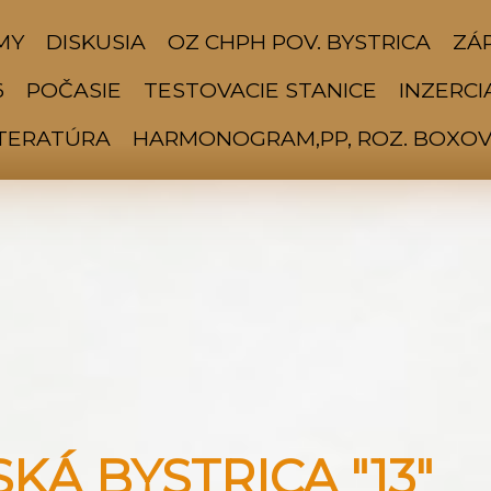
MY
DISKUSIA
OZ CHPH POV. BYSTRICA
ZÁP
6
POČASIE
TESTOVACIE STANICE
INZERCI
ITERATÚRA
HARMONOGRAM,PP, ROZ. BOXOV 
Á BYSTRICA "13"