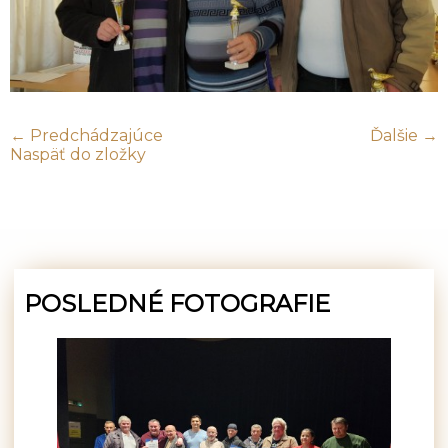
← Predchádzajúce
Ďalšie →
Naspäť do zložky
POSLEDNÉ FOTOGRAFIE