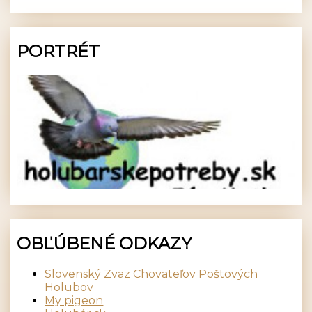
PORTRÉT
OBĽÚBENÉ ODKAZY
Slovenský Zväz Chovateľov Poštových
Holubov
My pigeon