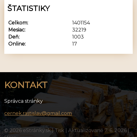
ŠTATISTIKY
Celkom:
1401154
Mesiac:
32219
Deň:
1003
Online:
17
KONTAKT
Správca stránky
cernek.rastislav@gmail.com
© 2026 eStránky.sk
|
Tisk
|
Aktualizované 7. 6. 2026
|