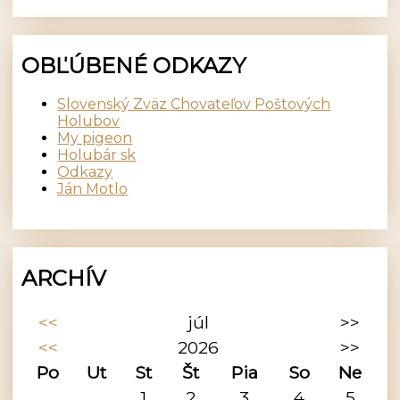
OBĽÚBENÉ ODKAZY
Slovenský Zväz Chovateľov Poštových
Holubov
My pigeon
Holubár sk
Odkazy
Ján Motlo
ARCHÍV
<<
júl
>>
<<
2026
>>
Po
Ut
St
Št
Pia
So
Ne
1
2
3
4
5