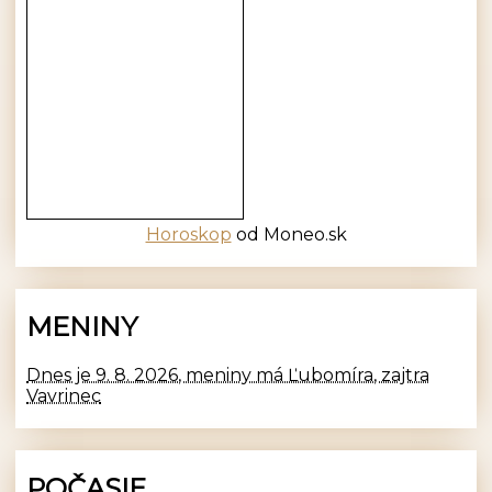
Horoskop
od Moneo.sk
MENINY
Dnes je 9. 8. 2026, meniny má Ľubomíra, zajtra
Vavrinec
POČASIE