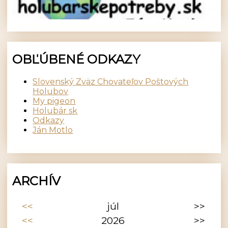
OBĽÚBENÉ ODKAZY
Slovenský Zväz Chovateľov Poštových
Holubov
My pigeon
Holubár sk
Odkazy
Ján Motlo
ARCHÍV
<<
júl
>>
<<
2026
>>