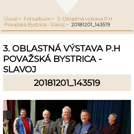
Úvod
Fotoalbum
3. Oblastná výstava P.H
Považská Bystrica - Slavoj
20181201_143519
3. OBLASTNÁ VÝSTAVA P.H
POVAŽSKÁ BYSTRICA -
SLAVOJ
20181201_143519