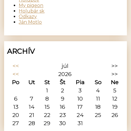
My pigeon
Holubár sk
Odkazy
Ján Motlo
ARCHÍV
<<
júl
>>
<<
2026
>>
Po
Ut
St
Št
Pia
So
Ne
1
2
3
4
5
6
7
8
9
10
11
12
13
14
15
16
17
18
19
20
21
22
23
24
25
26
27
28
29
30
31