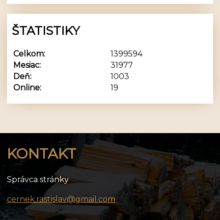
ŠTATISTIKY
Celkom:
1399594
Mesiac:
31977
Deň:
1003
Online:
19
KONTAKT
Správca stránky
cernek.rastislav@gmail.com