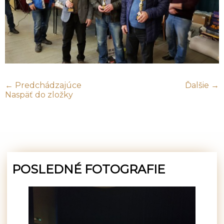
← Predchádzajúce
Ďalšie →
Naspäť do zložky
POSLEDNÉ FOTOGRAFIE