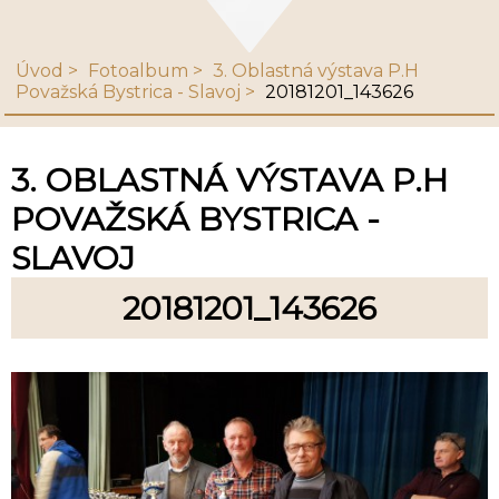
Úvod
Fotoalbum
3. Oblastná výstava P.H
Považská Bystrica - Slavoj
20181201_143626
3. OBLASTNÁ VÝSTAVA P.H
POVAŽSKÁ BYSTRICA -
SLAVOJ
20181201_143626