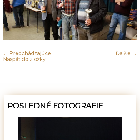
← Predchádzajúce
Ďalšie →
Naspäť do zložky
POSLEDNÉ FOTOGRAFIE