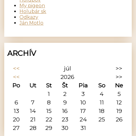
My pigeon
Holubár sk
Odkazy
Ján Motlo
ARCHÍV
<<
júl
>>
<<
2026
>>
Po
Ut
St
Št
Pia
So
Ne
1
2
3
4
5
6
7
8
9
10
11
12
13
14
15
16
17
18
19
20
21
22
23
24
25
26
27
28
29
30
31