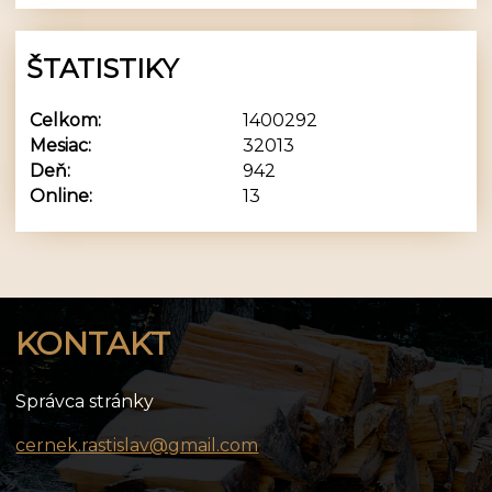
ŠTATISTIKY
Celkom:
1400292
Mesiac:
32013
Deň:
942
Online:
13
KONTAKT
Správca stránky
cernek.rastislav@gmail.com