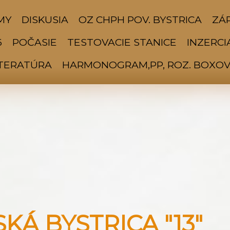
MY
DISKUSIA
OZ CHPH POV. BYSTRICA
ZÁP
6
POČASIE
TESTOVACIE STANICE
INZERCI
ITERATÚRA
HARMONOGRAM,PP, ROZ. BOXOV 
Á BYSTRICA "13"