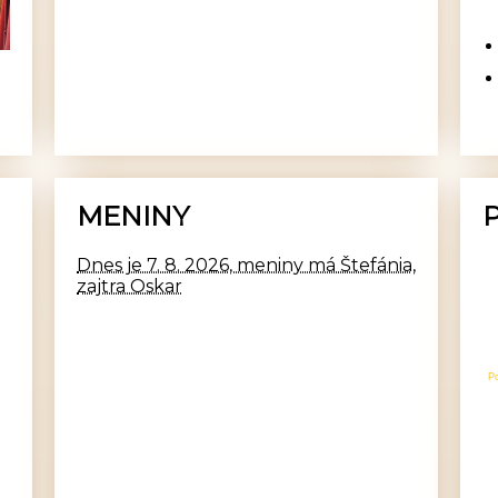
MENINY
Dnes je 7. 8. 2026, meniny má Štefánia,
zajtra Oskar
P