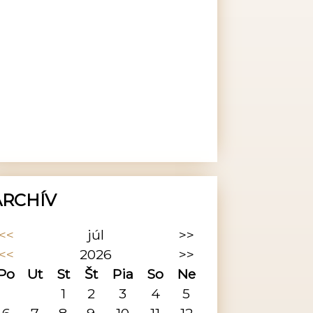
ARCHÍV
<<
júl
>>
<<
2026
>>
Po
Ut
St
Št
Pia
So
Ne
1
2
3
4
5
6
7
8
9
10
11
12