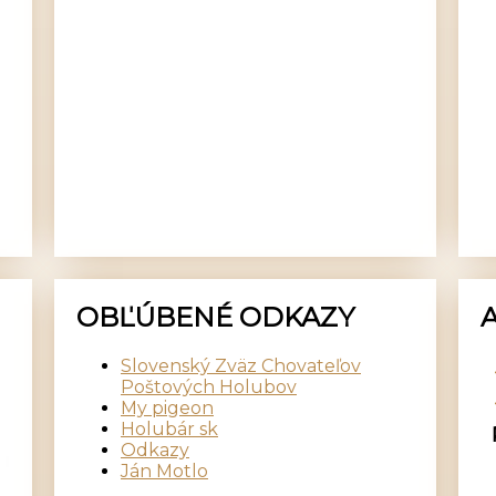
OBĽÚBENÉ ODKAZY
Slovenský Zväz Chovateľov
Poštových Holubov
My pigeon
Holubár sk
Odkazy
Ján Motlo