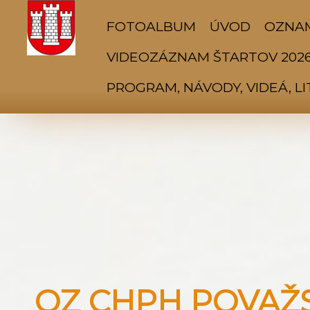
FOTOALBUM
ÚVOD
OZNA
VIDEOZÁZNAM ŠTARTOV 202
PROGRAM, NÁVODY, VIDEÁ, L
OZ CHPH POVAŽSK