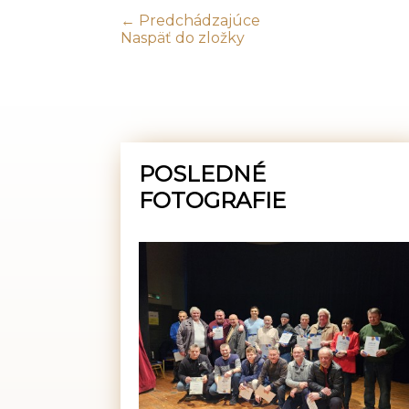
← Predchádzajúce
Naspäť do zložky
POSLEDNÉ
FOTOGRAFIE