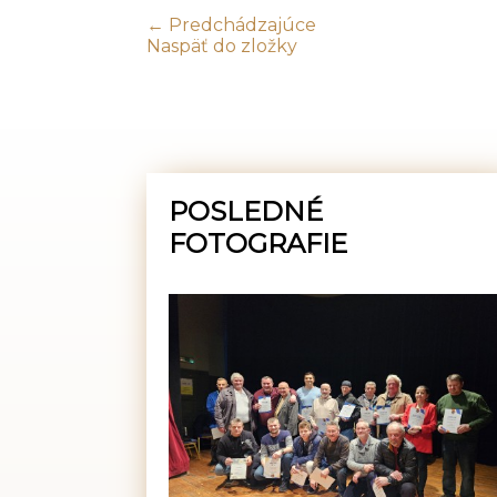
← Predchádzajúce
Naspäť do zložky
POSLEDNÉ
FOTOGRAFIE