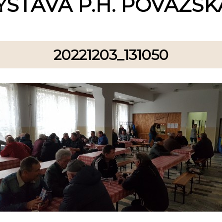
ÝSTAVA P.H. POVAŽSKÁ
20221203_131050