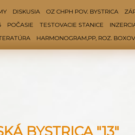
MY
DISKUSIA
OZ CHPH POV. BYSTRICA
ZÁP
6
POČASIE
TESTOVACIE STANICE
INZERCI
ITERATÚRA
HARMONOGRAM,PP, ROZ. BOXOV 
Á BYSTRICA "13"