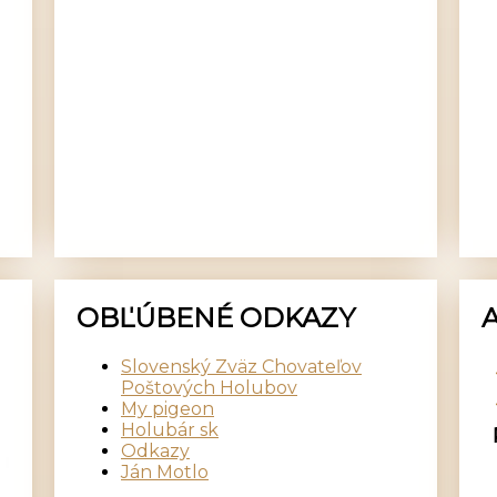
OBĽÚBENÉ ODKAZY
Slovenský Zväz Chovateľov
Poštových Holubov
My pigeon
Holubár sk
Odkazy
Ján Motlo