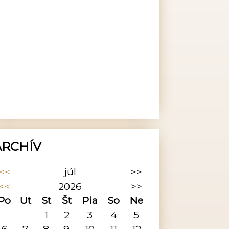
ARCHÍV
<<
júl
>>
<<
2026
>>
Po
Ut
St
Št
Pia
So
Ne
1
2
3
4
5
6
7
8
9
10
11
12