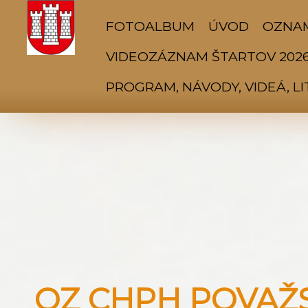
FOTOALBUM
ÚVOD
OZNA
VIDEOZÁZNAM ŠTARTOV 202
PROGRAM, NÁVODY, VIDEÁ, L
OZ CHPH POVAŽSK