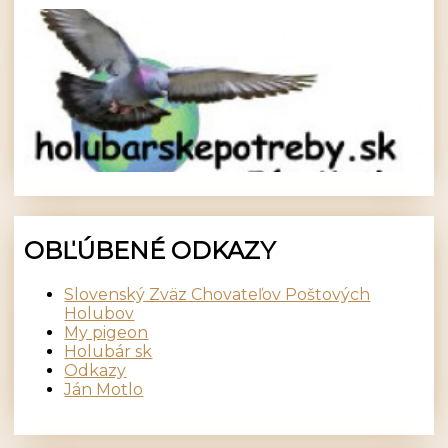
OBĽÚBENÉ ODKAZY
Slovenský Zväz Chovateľov Poštových
Holubov
My pigeon
Holubár sk
Odkazy
Ján Motlo