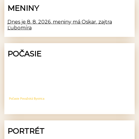
MENINY
Dnes je 8. 8. 2026, meniny má Oskar, zajtra
Ľubomíra
POČASIE
Počasie Považská Bystrica
PORTRÉT