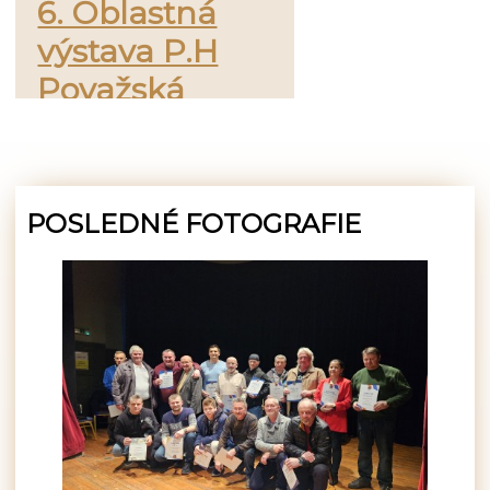
6. Oblastná
výstava P.H
Považská
Bystrica -
Púchov
POSLEDNÉ FOTOGRAFIE