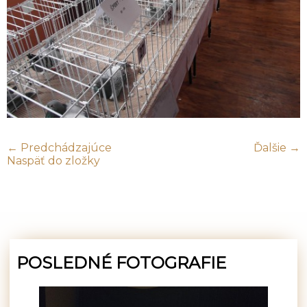
← Predchádzajúce
Ďalšie →
Naspäť do zložky
POSLEDNÉ FOTOGRAFIE