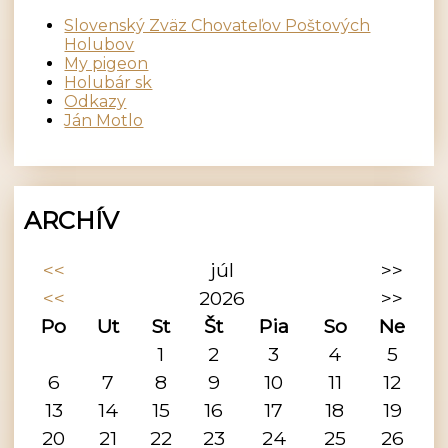
Slovenský Zväz Chovateľov Poštových
Holubov
My pigeon
Holubár sk
Odkazy
Ján Motlo
ARCHÍV
<<
júl
>>
<<
2026
>>
Po
Ut
St
Št
Pia
So
Ne
1
2
3
4
5
6
7
8
9
10
11
12
13
14
15
16
17
18
19
20
21
22
23
24
25
26